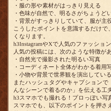
・服の形や素材がはっきり見える
・色味が自然で、明るさがちょうど
・背景がすっきりしていて、服が主
こうしたポイントを意識するだけで
くなります。
h3InstagramやXで人気のファッシ
人気の投稿には、次のような特徴が
・自然光で撮影された明るい写真
・コーディネート全体がわかる着用
・小物や背景で世界観を演出してい
またハッシュタグやキャプションで
んなシーンで着るのか」を伝える工
h3スマホでも撮れる！プロっぽい写
スマホでも、以下のポイントを押さ