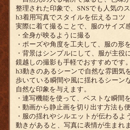
整理された印象で、SNSでも人気の
h3着用写真でスタイルを伝えるコツ
実際に着て撮ることで、服のサイズ
・全身が映るように撮る
・ポーズや角度を工夫して、服の形
・背景はシンプルにして、服が主役
鏡越しの撮影も手軽でおすすめです
h3動きのあるシーンで自然な雰囲気
歩いている瞬間や風に揺れるシーン
自然な印象を与えます。
・連写機能を使って、ベストな瞬間
・動画から静止画を切り出す方法も
・服の揺れやシルエットが伝わるよ
動きがあると、写真に表情が生まれ