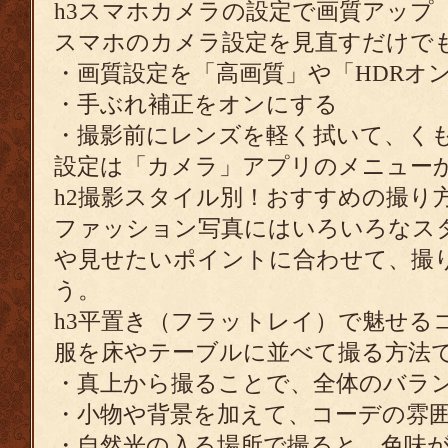
h3スマホカメラの設定で画質アップ
スマホのカメラ設定を見直すだけで
・画質設定を「高画質」や「HDRオ
・手ぶれ補正をオンにする
・撮影前にレンズを軽く拭いて、く
設定は「カメラ」アプリのメニュー
h2撮影スタイル別！おすすめの撮り
ファッション写真にはいろいろなス
や見せたいポイントに合わせて、撮
う。
h3平置き（フラットレイ）で魅せる
服を床やテーブルに並べて撮る方法
・真上から撮ることで、全体のバラ
・小物や背景を加えて、コーデの雰
・自然光の入る場所で撮ると、色味