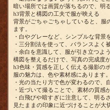
暗い場所では画質が落ちるので、明
h3背景と構図の工夫で服が映える
背景がごちゃごちゃしていると、服
ます。
・白やグレーなど、シンプルな背景
・三分割法を使って、バランスよく
・余白を意識して、服が引き立つよ
構図を整えるだけで、写真の完成度
h3色味・質感を正しく伝える撮影の
服の魅力は、色や素材感にあります
・光の当たり方で色が変わるので、
・近づいて撮ることで、素材の質感
・白飛びや暗すぎに注意して、明る
見たままの印象に近づけることが大