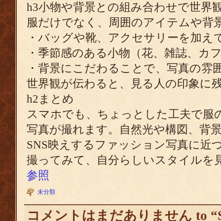
h3小物や背景との組み合わせで世界
服だけでなく、周囲のアイテムや背
・バッグや靴、アクセサリーを加え
・季節感のある小物（花、雑誌、カ
・背景にこだわることで、写真の雰
世界観が伝わると、見る人の印象に
h2まとめ
スマホでも、ちょっとした工夫で服
写真が撮れます。自然光や構図、背
SNS映えするファッション写真に近
撮ってみて、自分らしいスタイルを
参照
未分類
コメントはまだありません to 