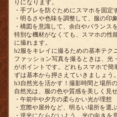
りになります。
・手ブレを防ぐためにスマホを固定
・明るさや色味を調整して、服の印
・構図を意識して、余白やバランス
特別な機材がなくても、スマホの性
に撮れます。
h2服をキレイに撮るための基本テク
ファッション写真を撮るときは、光・
がポイントです。どれもスマホで簡
ずは基本から押さえていきましょう
h3自然光を活かす！撮影時間と場所
自然光は、服の色や質感を美しく見
・午前中や夕方の柔らかい光が理想
・窓際や屋外など、明るい場所を選
・逆光にならないよう、光の向きを