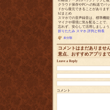
h3録音データのバックアップと
クラウド保存やPCへの転送でバ
ドから復元できることがあります
h2まとめ
スマホでの音声録音は、標準機能
マイクや環境に気を配ることで、
忘れず、安心して活用しましょう
折りたたみ スマホ 評判と特長
未分類
コメントはまだありません
意点、おすすめアプリまで
Leave a Reply
コメント