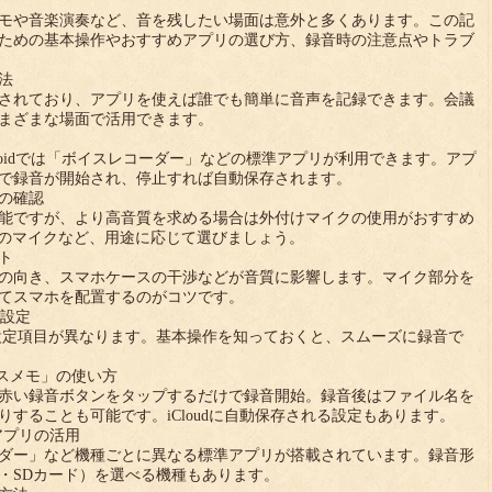
モや音楽演奏など、音を残したい場面は意外と多くあります。この記
ための基本操作やおすすめアプリの選び方、録音時の注意点やトラブ
法
されており、アプリを使えば誰でも簡単に音声を記録できます。会議
まざまな場面で活用できます。
ndroidでは「ボイスレコーダー」などの標準アプリが利用できます。アプ
で録音が開始され、停止すれば自動保存されます。
器の確認
能ですが、より高音質を求める場合は外付けマイクの使用がおすすめ
続のマイクなど、用途に応じて選びましょう。
ト
の向き、スマホケースの干渉などが音質に影響します。マイク部分を
てスマホを配置するのがコツです。
と設定
設定項目が異なります。基本操作を知っておくと、スムーズに録音で
ボイスメモ」の使い方
赤い録音ボタンをタップするだけで録音開始。録音後はファイル名を
することも可能です。iCloudに自動保存される設定もあります。
準アプリの活用
ダー」など機種ごとに異なる標準アプリが搭載されています。録音形
体・SDカード）を選べる機種もあります。