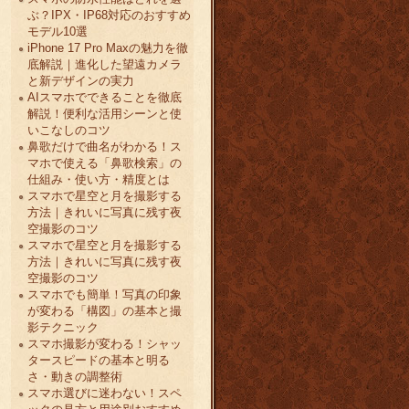
ぶ？IPX・IP68対応のおすすめ
モデル10選
iPhone 17 Pro Maxの魅力を徹
底解説｜進化した望遠カメラ
と新デザインの実力
AIスマホでできることを徹底
解説！便利な活用シーンと使
いこなしのコツ
鼻歌だけで曲名がわかる！ス
マホで使える「鼻歌検索」の
仕組み・使い方・精度とは
スマホで星空と月を撮影する
方法｜きれいに写真に残す夜
空撮影のコツ
スマホで星空と月を撮影する
方法｜きれいに写真に残す夜
空撮影のコツ
スマホでも簡単！写真の印象
が変わる「構図」の基本と撮
影テクニック
スマホ撮影が変わる！シャッ
タースピードの基本と明る
さ・動きの調整術
スマホ選びに迷わない！スペ