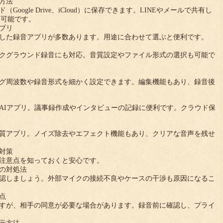
方法
oogle Drive、iCloud）に保存できます。LINEやメールで共有し
も可能です。
プリ
した録音アプリが多数あります。用途に合わせて選ぶと便利です。
クグラウンド録音にも対応。音質設定やファイル形式の選択も可能で
グ周波数や録音形式を細かく設定できます。編集機能もあり、録音後
AIアプリ。議事録作成やインタビューの記録に便利です。クラウド保
質アプリ。ノイズ除去やエフェクト機能もあり、クリアな音声を残せ
対策
注意点を知っておくと安心です。
きの対処法
認しましょう。外部マイクの接続不良やケースの干渉も原因になるこ
点
すが、相手の同意が必要な場合があります。録音前に確認し、プライ