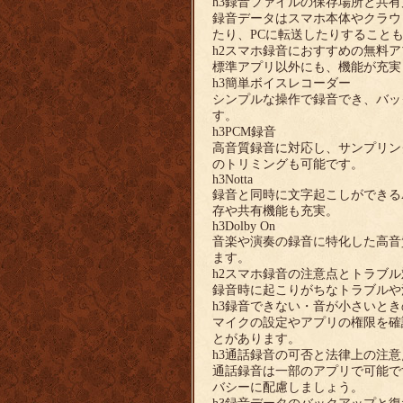
h3録音ファイルの保存場所と共有
録音データはスマホ本体やクラウド（G
たり、PCに転送したりすること
h2スマホ録音におすすめの無料ア
標準アプリ以外にも、機能が充実
h3簡単ボイスレコーダー
シンプルな操作で録音でき、バッ
す。
h3PCM録音
高音質録音に対応し、サンプリン
のトリミングも可能です。
h3Notta
録音と同時に文字起こしができる
存や共有機能も充実。
h3Dolby On
音楽や演奏の録音に特化した高音
ます。
h2スマホ録音の注意点とトラブル
録音時に起こりがちなトラブルや
h3録音できない・音が小さいと
マイクの設定やアプリの権限を確
とがあります。
h3通話録音の可否と法律上の注意
通話録音は一部のアプリで可能で
バシーに配慮しましょう。