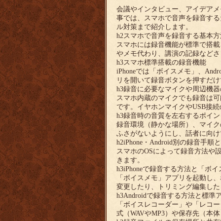
会議やインタビュー、アイデアメ
事では、スマホで音声を録音する
ル対策まで紹介します。
h2スマホで音声を録音する基本方
スマホには録音機能が標準で搭載
やメモ代わり、講演の記録などさ
h3スマホ標準搭載の録音機能
iPhoneでは「ボイスメモ」、A
リを開いて録音ボタンを押すだけ
h3録音に必要なマイクや周辺機
スマホ内蔵のマイクでも録音は可
です。イヤホンマイクやUSB接
h3録音時の音質を左右するポイン
録音環境（静かな場所）、マイク
ふさがないようにし、話者に向け
h2iPhone・Android別の録音手順
スマホのOSによって録音方法や
きます。
h3iPhoneで録音する方法と「
「ボイスメモ」アプリを起動し、
変更したり、トリミング編集したり
h3Androidで録音する方法と標
「ボイスレコーダー」や「レコー
式（WAVやMP3）や保存先（本