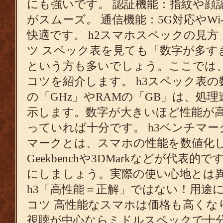
にも強いです。 認証機能：指紋や顔
がスムーズ。 通信機能：5G対応やWi
快適です。 h2スマホスペックの見
ツ スペック表を見ても「数字が多す
という方も多いでしょう。ここでは
コツを紹介します。 h3スペック表の
の「GHz」やRAMの「GB」は、処
示します。数字が大きいほど性能が
っていれば十分です。 h3ベンチマー
マークとは、スマホの性能を数値化
Geekbenchや3DMarkなどが代表
にしましょう。実際の使い心地とは
h3「高性能＝正解」ではない！用途
コツ 高性能なスマホは価格も高くな
視聴が中心ならミドルスペックで十