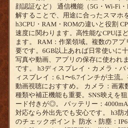
顔認証など） 通信機能（5G・Wi-Fi・Bl
解することで、用途に合ったスマホ
h3CPU・RAM・ROMの違いと役割 
速度に関わります。高性能なCPUほ
ます。 RAM：作業領域。複数のア
要です。6GB以上あれば日常使いに十
写真や動画、アプリの保存に使われます
です。 h3ディスプレイ・カメラ・バ
ィスプレイ：6.1〜6.7インチが主流
動画視聴におすすめ。 カメラ：画素
種類や補正機能も重要。SNS映えを
ード付きが◎。 バッテリー：4000m
対応なら外出先でも安心です。 h3
のチェックポイント 防水・防塵：IP