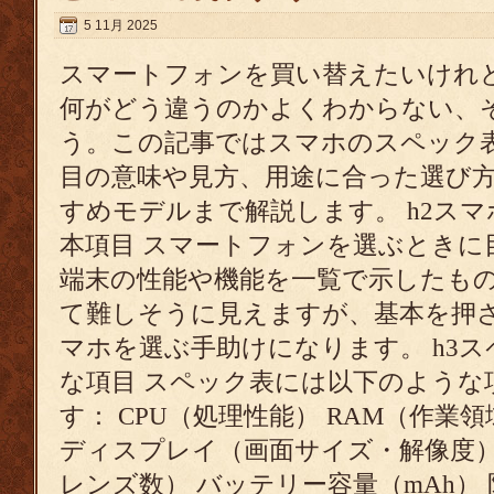
5 11月 2025
スマートフォンを買い替えたいけれ
何がどう違うのかよくわからない、
う。この記事ではスマホのスペック
目の意味や見方、用途に合った選び方
すめモデルまで解説します。 h2ス
本項目 スマートフォンを選ぶときに
端末の性能や機能を一覧で示したも
て難しそうに見えますが、基本を押
マホを選ぶ手助けになります。 h3
な項目 スペック表には以下のような
す： CPU（処理性能） RAM（作業領
ディスプレイ（画面サイズ・解像度）
レンズ数） バッテリー容量（mAh）