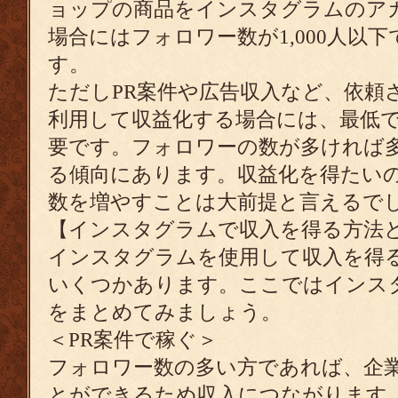
ョップの商品をインスタグラムのア
場合にはフォロワー数が1,000人以
す。
ただしPR案件や広告収入など、依頼
利用して収益化する場合には、最低でも
要です。フォロワーの数が多ければ
る傾向にあります。収益化を得たい
数を増やすことは大前提と言えるで
【インスタグラムで収入を得る方法
インスタグラムを使用して収入を得
いくつかあります。ここではインス
をまとめてみましょう。
＜PR案件で稼ぐ＞
フォロワー数の多い方であれば、企業
とができるため収入につながります。