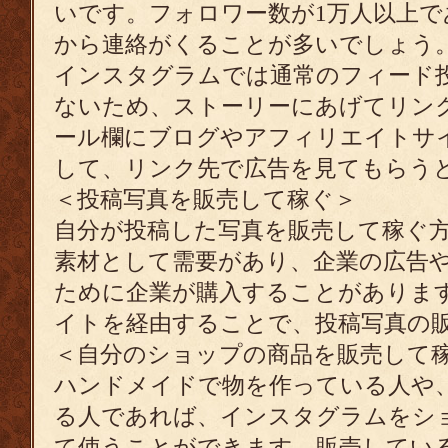
いです。フォロワー数が1万人以上で
から連絡がくることが多いでしょう
インスタグラムでは通常のフィード投
ないため、ストーリーにあげてリン
ール欄にブログやアフィリエイトサ
して、リンク先で広告を見てもらう
＜投稿写真を販売して稼ぐ＞
自分が投稿した写真を販売して稼ぐ
素材として需要があり、企業の広告や
ために企業が購入することがありま
イトを経由することで、投稿写真の
＜自分のショップの商品を販売して
ハンドメイドで物を作っている人や
る人であれば、インスタグラムをシ
て使うことができます。販売してい