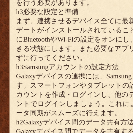
を行う必要があります。
h3必要な設定と準備
まず、連携させるデバイス全てに最
デートがインストールされているこ
にBluetoothやWi-Fiの設定をオ
きる状態にします。また必要なアプ
ずに行ってください。
h3Samsungアカウントの設定方法
Galaxyデバイスの連携には、Sams
す。スマートフォンやタブレットの設定
カウントを作成・ログインし、他の
ントでログインしましょう。これに
ータ同期がスムーズに行えます。
h2Galaxyデバイス間のデータ共有方
Galaxyデバイス間でデータを共有