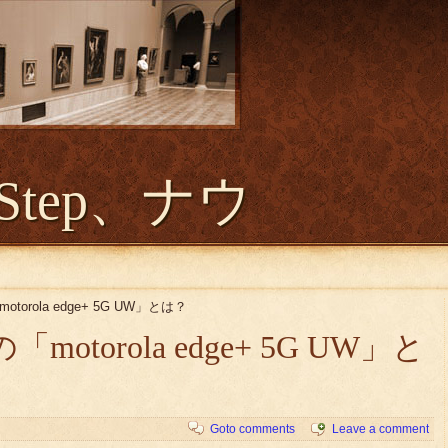
Step、ナウ
torola edge+ 5G UW」とは？
otorola edge+ 5G UW」と
Goto comments
Leave a comment