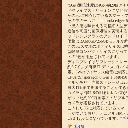
“5Gの通信速度は4Gの約20倍と
ドやライブストリーミングなども
その5Gに対応しているスマート
その中の一つに「motorola e
い没入感も味わえる高精細大型デ
通信や高度な画像処理を実現する
ッドレンジクラスのアンドロイド
価格はRAM8GB/256GBモデルが約
この5Gスマホのボディサイズは幅約
型軽量コンパクトサイズになって
トの2色が用意されています。
ディスプレイはリフレッシュレートが14
約6.7インチ有機ELディスプレ
電、5Wのワイヤレス給電に対応し
CPUはSnapdragon 8 Gen 1
デルがあり、内蔵ストレージは256
最大1TBまで拡張することができ
カメラはF値1.8の明るいレンズが
がついた約200万画素のトリプルア
カメラが搭載されています。
こうした5Gに対応しているスマート
ーがついており、デュアルSIM
USB Type-Cになっています。”
ギ
未分類