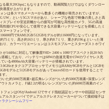
もなる最大20Gbpsにもなりますので、動画閲覧だけではなくダウンロー
快適度が上がります。
フォンは各スマホメーカーから数多くの機種が発売されていますが、
dge+ 5G UW」という5Gスマホがあり、シャープな色彩で映像の美しさと高
ィスプレイや至近距離からの接写が可能な高性能カメラ、5Gの高速
高性能CPUや安心して使用できる大容量バッテリーなどを搭載したミ
スマートフォンです。
106000円でRAM12GB/512GBモデルが約116000円になっています。
75ミリ、高さ約163ミリ、厚さ約8.7ミリ、重さ約196ｇといった薄
おり、カラーバリエーションはコスモスブルーとスターダストホワイ
4Hzに対応して解像度FHD+ 2400 x 1080でアスペクト比20:9の
イを搭載しており、バッテリーは68Wの急速充電や15Wのワイヤレス充
ている4800mAh大容量バッテリーが搭載されています。
 SM8450 3.0GHzオタクコアプロセッサでメモリはRAMが8GBモデルと12GBモ
GBモデルと512GBモデルがあってmicroSDカードを使用することで
ます。
ついた約5000万画素+超広角レンズがついた約5000万画素+深度レンズ
ウトカメラと、F値2.2の明るいレンズがついた約6000万画素のイン
フォンはOSがAndroid 12でサイド指紋認証センサーや顔認証センサ
デュアルスタンバイでデュアルステレオスピーカーがついて接続端子は
ャラクシーシムフリー