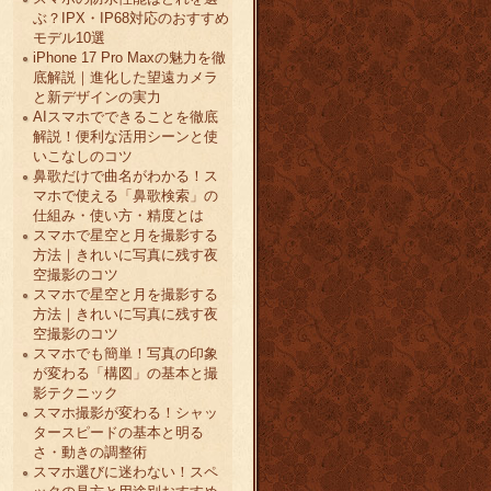
ぶ？IPX・IP68対応のおすすめ
モデル10選
iPhone 17 Pro Maxの魅力を徹
底解説｜進化した望遠カメラ
と新デザインの実力
AIスマホでできることを徹底
解説！便利な活用シーンと使
いこなしのコツ
鼻歌だけで曲名がわかる！ス
マホで使える「鼻歌検索」の
仕組み・使い方・精度とは
スマホで星空と月を撮影する
方法｜きれいに写真に残す夜
空撮影のコツ
スマホで星空と月を撮影する
方法｜きれいに写真に残す夜
空撮影のコツ
スマホでも簡単！写真の印象
が変わる「構図」の基本と撮
影テクニック
スマホ撮影が変わる！シャッ
タースピードの基本と明る
さ・動きの調整術
スマホ選びに迷わない！スペ