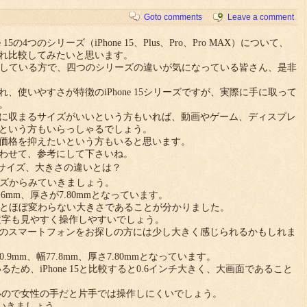
Goto comments
Leave a comment
5の4つのシリーズ（iPhone 15、Plus、Pro、Pro MAX）について、
れ比較してみたいと思います。
更を検討している方で、四つのシリーズの違いが気になっている皆さん、是非
、使いやすさが特徴のiPhone 15シリーズですが、実際に手に取って
。
に収まるサイズがいいという方もいれば、動画やゲーム、ディスプレ
という方もいらっしゃるでしょう。
価格を抑えたいという方もいると思います。
わせて、参考にして下さいね。
o Max）のサイズ、大きさの違いとは？
のサイズからみていきましょう。
幅71.6mm、厚さが7.80mmとなっています。
 14とほぼ変わらない大きさであることが分かりました。
、文字も見やすく操作しやすいでしょう。
のスマートフォンをお探しの方には少し大きく感じられるかもしれま
さ160.9mm、幅77.8mm、厚さ7.80mmとなっています。
るため、iPhone 15と比較すると0.6インチ大きく、大画面であること
きいので女性の手だと片手では操作しにくいでしょう。
みていきましょう。