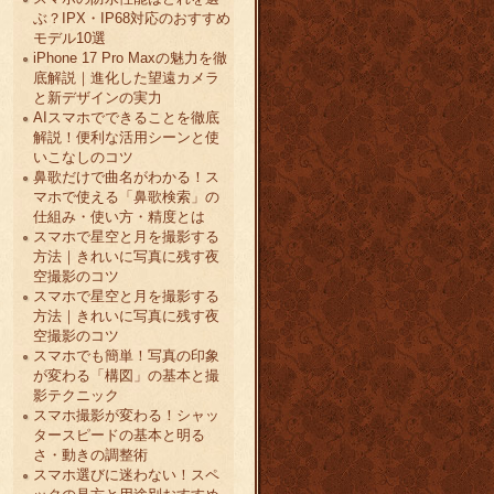
ぶ？IPX・IP68対応のおすすめ
モデル10選
iPhone 17 Pro Maxの魅力を徹
底解説｜進化した望遠カメラ
と新デザインの実力
AIスマホでできることを徹底
解説！便利な活用シーンと使
いこなしのコツ
鼻歌だけで曲名がわかる！ス
マホで使える「鼻歌検索」の
仕組み・使い方・精度とは
スマホで星空と月を撮影する
方法｜きれいに写真に残す夜
空撮影のコツ
スマホで星空と月を撮影する
方法｜きれいに写真に残す夜
空撮影のコツ
スマホでも簡単！写真の印象
が変わる「構図」の基本と撮
影テクニック
スマホ撮影が変わる！シャッ
タースピードの基本と明る
さ・動きの調整術
スマホ選びに迷わない！スペ