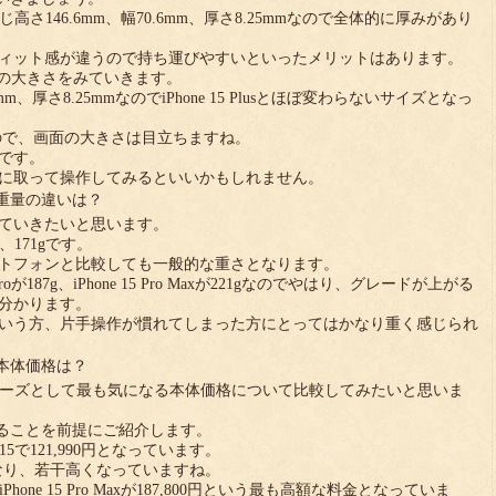
同じ高さ146.6mm、幅70.6mm、厚さ8.25mmなので全体的に厚みがあり
ィット感が違うので持ち運びやすいといったメリットはあります。
 Maxの大きさをみていきます。
mm、厚さ8.25mmなのでiPhone 15 Plusとほぼ変わらないサイズとなっ
るので、画面の大きさは目立ちますね。
です。
に取って操作してみるといいかもしれません。
Max）の重量の違いは？
ていきたいと思います。
、171gです。
トフォンと比較しても一般的な重さとなります。
e 15 Proが187g、iPhone 15 Pro Maxが221gなのでやはり、グレードが上がる
分かります。
いう方、片手操作が慣れてしまった方にとってはかなり重く感じられ
ax）の本体価格は？
つのシリーズとして最も気になる本体価格について比較してみたいと思いま
あることを前提にご紹介します。
15で121,990円となっています。
000円となり、若干高くなっていますね。
0円、iPhone 15 Pro Maxが187,800円という最も高額な料金となっていま