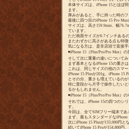
本体サイズは、iPhone 15とほぼ
ます。
厚みがあると、手に持った時のフ
最後に四つ目のiPhone 15 Pro
サイズは、高さ159.9mm、幅76.7
ています。
ただ画面サイズが6.7インチあ
またわずかに高さがある点も特徴
気になる方は、是非店頭で直接手
◾️iPhone 15（Plus/Pro/Pro 
そして次に重量の違いについてみ
まず基本となるiPhone 15の重さは
これは、同じサイズの他のスマー
iPhone 15 Plusが201g、iPhon
とその分、重さも増えているのが
特に普段から片手で操作したいと
るかもしれません。
◾️iPhone 15（Plus/Pro/Pro M
それでは、iPhone 15の四
す。
今回は、全てSIMフリー端末で
まず、最もスタンダードなiPhone 
次にiPhone 15 Plusが133,
続いてiPhone 15 Proが154,80