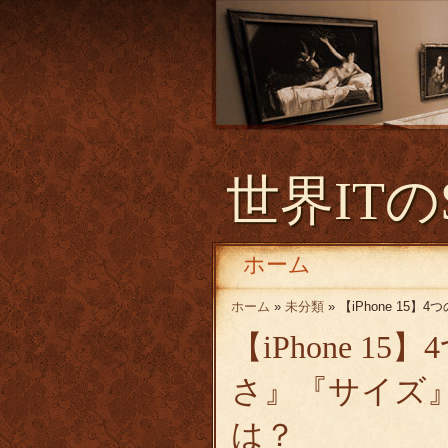
世界ITの
ホーム
ホーム
»
未分類
» 【iPhone 
【iPhone 
さ』『サイズ
は？