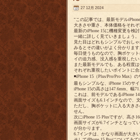
27 12月 2024
“この記事では、最新モデルiPhone 1
大きさや重さ、本体価格をそれぞ
最新のiPhone 15に機種変
一緒に詳しく見ていきましょう。
見た目はどれもシンプルでおしゃれ
みるとその違いがよく分かります
毎日使うものなので、胸ポケット
イの迫力感、没入感を重視したい
また最新モデルでも、ある程度は
それぞれ重視したいポイントに合
◾️iPhone 15（Plus/Pro/Pr
最もシンプルな、iPhone 15
iPhone 15の高さは147.6mm、
これは、前モデルであるiPhone
画面サイズも6.1インチなので
ただし、胸ポケットに入る大きさ
せん。
次にiPhone 15 Plusですが、高
画面サイズが6.7インチとなってい
が分かります。
6.7インチは、かなり画面が大
そしてiPhone 15 Proについて