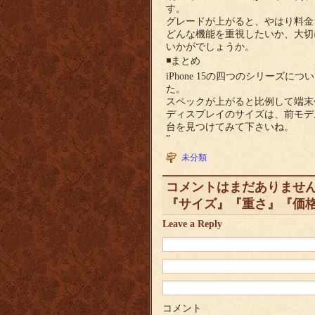
す。
グレードが上がると、やはり料金
どんな機能を重視したいか、大切
いかがでしょうか。
◾️まとめ
iPhone 15の四つのシリー
た。
スペックが上がると比例して端末
ディスプレイのサイズは、前モデ
台を見つけてみて下さいね。
”
未分類
コメントはまだありません t
『サイズ』『重さ』『価格
Leave a Reply
コメント