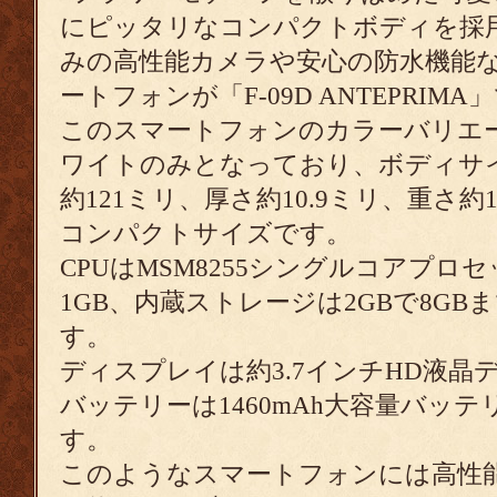
にピッタリなコンパクトボディを採
みの高性能カメラや安心の防水機能
ートフォンが「F-09D ANTEPRIMA
このスマートフォンのカラーバリエ
ワイトのみとなっており、ボディサイ
約121ミリ、厚さ約10.9ミリ、重さ約
コンパクトサイズです。
CPUはMSM8255シングルコアプロ
1GB、内蔵ストレージは2GBで8G
す。
ディスプレイは約3.7インチHD液晶
バッテリーは1460mAh大容量バッ
す。
このようなスマートフォンには高性能