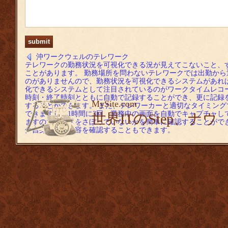
沖ワークウェルのテレワーク
テレワークの勤務状況を可視化できる況が見えてこないこと、
ことがあります。 勤務場所を問わないテレワークでは出勤か
のがありませんので、勤務状況を可視化できるシステムがあれ
化できるシステムとして注目されているのがワークタイムレコ
時刻・終了時刻とともに自動で記録することができ、更に記録
MySite.com
することができます。 また、テレワーカーと適切なタイミン
できますし、1時間に3回、業務中の画面を自動でキャプチャし
世界ITのStep、ナウ
ますので、仕事をさぼっていないかを簡単に確認することがで
分自身の業務内容を確認することもできます。