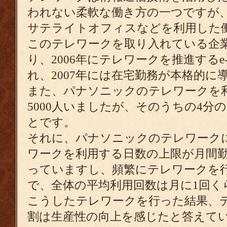
われない柔軟な働き方の一つですが
サテライトオフィスなどを利用した
このテレワークを取り入れている企
り、2006年にテレワークを推進するe
れ、2007年には在宅勤務が本格的に
また、パナソニックのテレワークを
5000人いましたが、そのうちの4分
とです。
それに、パナソニックのテレワーク
ワークを利用する日数の上限が月間
っていますし、頻繁にテレワークを行
で、全体の平均利用回数は月に1回く
こうしたテレワークを行った結果、
割は生産性の向上を感じたと答えて