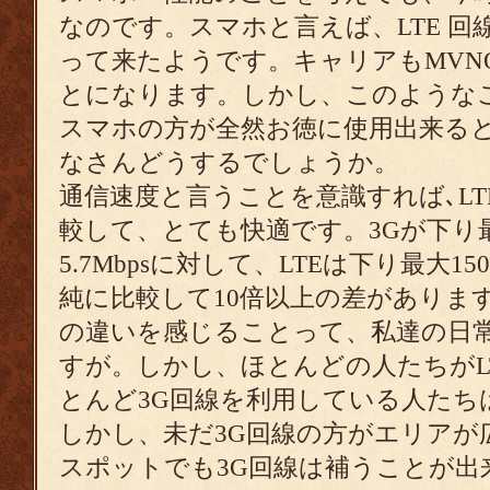
なのです。スマホと言えば、LTE 
って来たようです。キャリアもMVN
とになります。しかし、このようなご
スマホの方が全然お徳に使用出来る
なさんどうするでしょうか。
通信速度と言うことを意識すれば､LT
較して、とても快適です。3Gが下り最大
5.7Mbpsに対して、LTEは下り最大150
純に比較して10倍以上の差がありま
の違いを感じることって、私達の日
すが。しかし、ほとんどの人たちがL
とんど3G回線を利用している人たち
しかし、未だ3G回線の方がエリアが広
スポットでも3G回線は補うことが出