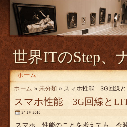
世界ITのStep、
ホーム
ホーム
»
未分類
» スマホ性能 3G回線とL
スマホ性能 3G回線とLT
24 1月 2016
スマホ 性能のことを考えても、今